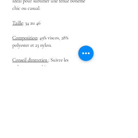
Idéal pour sublimer une tenue bohème
chic ou casual.
Taille
: 34 au 46
Composition
: 49% viscos, 28%
polyester et 23 nylon.
Conseil d'entretien
: Suivre les
indications sur l'étiquette.
Boutique
Conditions Générales
À propos
de Vente
Contact
Politique de
confidentialité
Conditions Générales