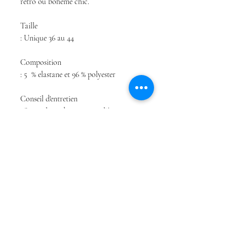
rétro ou bohème chic.
Taille
: Unique 36 au 44
Composition
: 5 % elastane et 96 % polyester
Conseil d'entretien
: Suivre les indications sur l'étiquette.
Boutique
Conditions Générales
À propos
de Vente
Contact
Politique de
confidentialité
Conditions Générales