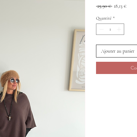
Prix
Prix
 25,90 € 
18,13 €
original
promo
Quantité
*
Ajouter au panier
Co