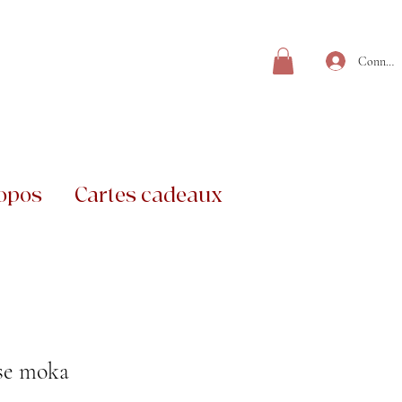
Connexi
opos
Cartes cadeaux
se moka