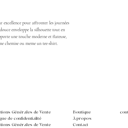
r excellence pour affronter les journées
a douce enveloppe la silhouette tout en
pporte une touche moderne et flateuse,
une chemise ou meme un tee-shirt.
tions Générales de Vente
Boutique
con
ique de confidentialité
À propos
tions Générales de Vente
Contact