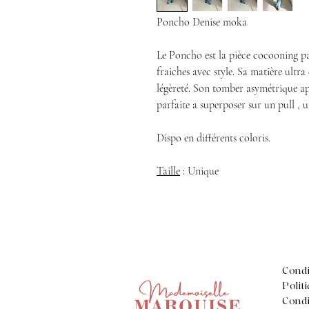
Poncho Denise moka
Le Poncho est la pièce cocooning pa
fraiches avec style. Sa matière ultr
légèreté. Son tomber asymétrique a
parfaite a superposer sur un pull , 
Dispo en différents coloris.
Taille
: Unique
Condi
Polit
Condi