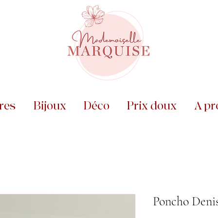
res
Bijoux
Déco
Prix doux
A pr
Poncho Deni