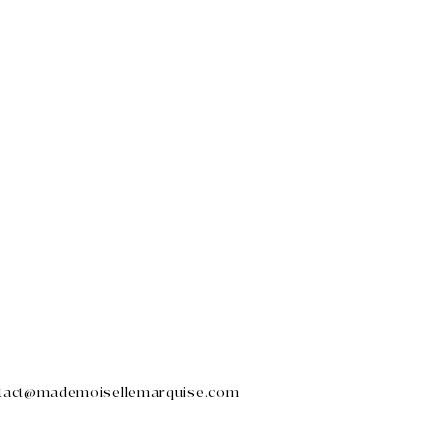
tact@mademoisellemarquise.com