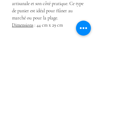
artisanale et son côté pratique. Ce type
de panier est idéal pour flâner au
marché ou pour la plage.
Dimensions
: 44 cm x 29 cm
Boutique
Conditions Générales
À propos
de Vente
Contact
Politique de
confidentialité
Conditions Générales
de Vente
Politique de cookies
Mentions légales