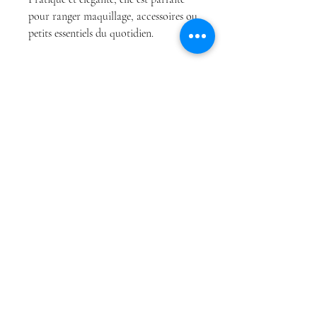
pour ranger maquillage, accessoires ou
petits essentiels du quotidien.
Boutique
Conditions Générales
À propos
de Vente
Contact
Politique de
confidentialité
Conditions Générales
de Vente
Politique de cookies
Mentions légales
contact@mademoisellemarquise.com