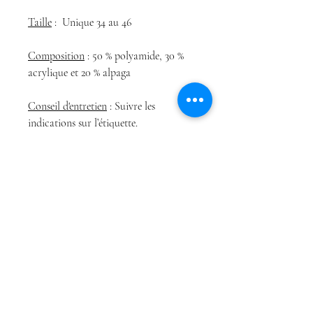
Taille
: Unique 34 au 46
Composition
: 50 % polyamide, 30 %
acrylique et 20 % alpaga
Conseil d'entretien
: Suivre les
indications sur l’étiquette.
Boutique
Conditions Générales
À propos
de Vente
Contact
Politique de
confidentialité
Conditions Générales
de Vente
Politique de cookies