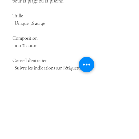
pour la plage ou la piscine.
Taille
: Unique 36 au 46
Composition
: 100 % coton
Conseil d'entretien
: Suivre les indications sur l'étiquette.
Différents coloris
Boutique
Conditions Générales
À propos
de Vente