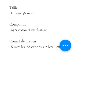
Taille
: Unique 36 au 46
Composition
: 95 % coton et 5% elastane
Conseil d'entretien
: Suivre les indications sur l'étiquette.
Différents coloris
Boutique
Conditions Générales
À propos
de Vente
Contact
Politique de