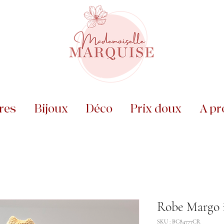
res
Bijoux
Déco
Prix doux
A pr
Robe Margo i
SKU : BC84777CR