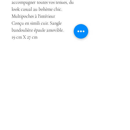
accompagner toutes vos tenues, du
look casual au bohème chic.
Multipoches à l'intérieur
Conçu en simili cuir. Sangle
bandoulière épaule amovible.
19 cm X 27 cm
Boutique
Conditions Générales
À propos
de Vente
Contact
Politique de
confidentialité
Conditions Générales
de Vente
Politique de cookies
Mentions légales